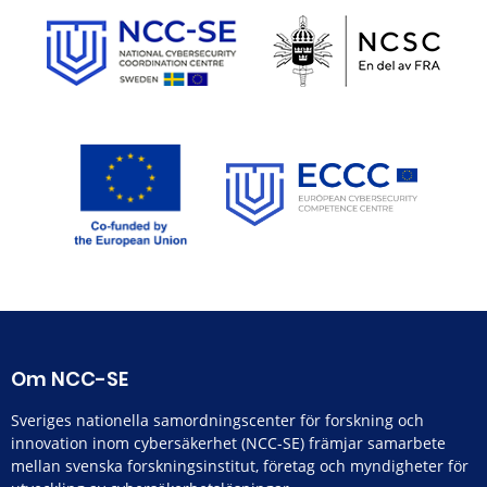
Om NCC-SE
Sveriges nationella samordningscenter för forskning och
innovation inom cybersäkerhet (NCC-SE) främjar samarbete
mellan svenska forskningsinstitut, företag och myndigheter för