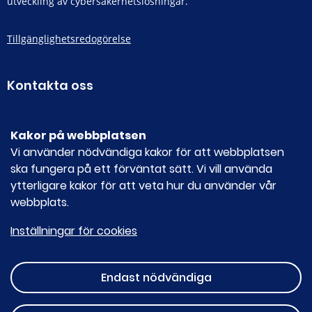
utveckling av cybersäkerhetslösningar.
Tillgänglighetsredogörelse
Kontakta oss
E-POST
ncc-se@ncsc.se
Kakor på webbplatsen
Vi använder nödvändiga kakor för att webbplatsen
ska fungera på ett förväntat sätt. Vi vill använda
Sociala medier
ytterligare kakor för att veta hur du använder vår
webbplats.
Youtube
Inställningar för cookies
LinkedIn
Endast nödvändiga
Drivs av