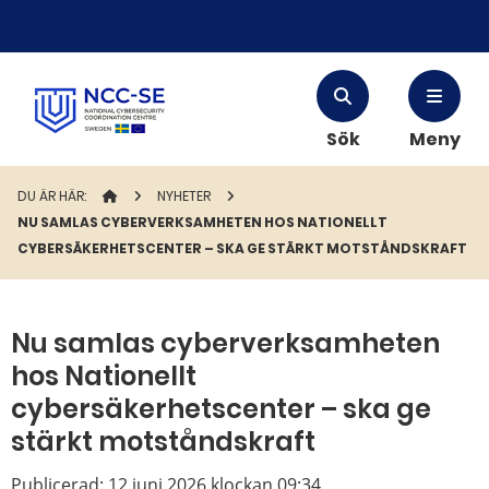
Sök
Meny
DU ÄR HÄR:
STARTSIDAN
NYHETER
NU SAMLAS CYBERVERKSAMHETEN HOS NATIONELLT
CYBERSÄKERHETSCENTER – SKA GE STÄRKT MOTSTÅNDSKRAFT
Nu samlas cyberverksamheten
hos Nationellt
cybersäkerhetscenter – ska ge
stärkt motståndskraft
Publicerad:
12 juni 2026 klockan 09:34